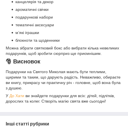
канцелярія та декор
ароматичні свічки
подарункові набори
тематичні аксесуари
м’які іграшки
блокноти та щоденники
Можна зібрати святковий бокс або вибрати кілька невеликих
подарунків, щоб зробити сюрприз ще приємнішим.
🎅 Висновок
Подарунки на Святого Миколая мають бути теплими,
щирими та таким, що дарують радість. Неважливо, обираєте
ви книгу, прикрасу чи практичну річ - головне, щоб вона була
з душею.
У
До Хати
ви знайдете подарунки для всіх: дітей, підлітків,
дорослих та колег. Створіть магію свята вже сьогодні!
Інші статті рубрики