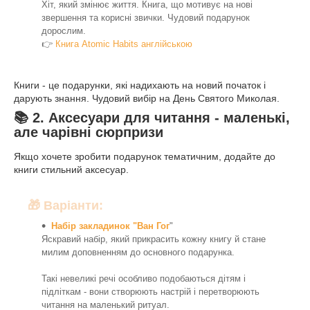
Хіт, який змінює життя. Книга, що мотивує на нові
звершення та корисні звички. Чудовий подарунок
дорослим.
👉
Книга Atomic Habits англійською
Книги - це подарунки, які надихають на новий початок і
дарують знання. Чудовий вибір на День Святого Миколая.
📚 2. Аксесуари для читання - маленькі,
але чарівні сюрпризи
Якщо хочете зробити подарунок тематичним, додайте до
книги стильний аксесуар.
🎁 Варіанти:
Набір закладинок "Ван Гог
"
Яскравий набір, який прикрасить кожну книгу й стане
милим доповненням до основного подарунка.
Такі невеликі речі особливо подобаються дітям і
підліткам - вони створюють настрій і перетворюють
читання на маленький ритуал.