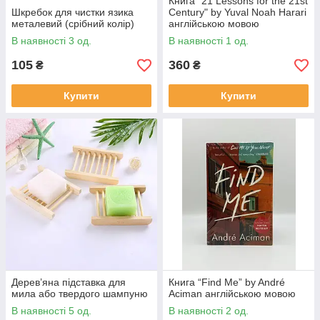
Книга "21 Lessons for the 21st
Шкребок для чистки язика
Century" by Yuval Noah Harari
металевий (срібний колір)
англійською мовою
В наявності 3 од.
В наявності 1 од.
105
360
₴
₴
Купити
Купити
Дерев’яна підставка для
Книга “Find Me” by André
мила або твердого шампуню
Aciman англійською мовою
В наявності 5 од.
В наявності 2 од.