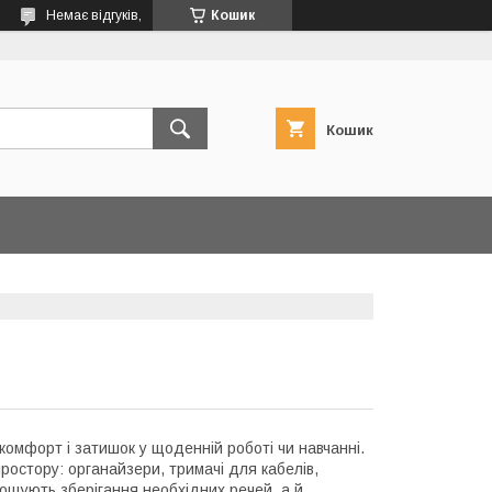
Немає відгуків,
Кошик
Кошик
омфорт і затишок у щоденній роботі чи навчанні.
 простору: органайзери, тримачі для кабелів,
ощують зберігання необхідних речей, а й