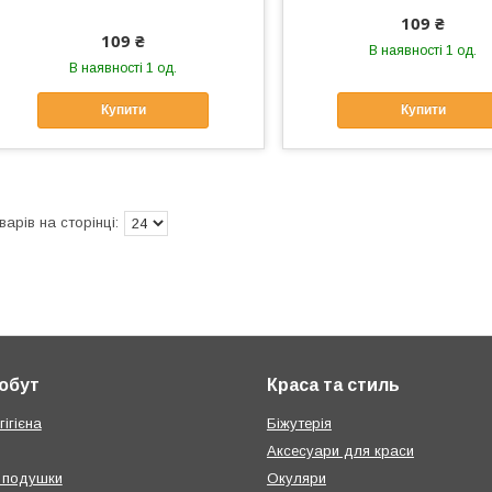
109 ₴
109 ₴
В наявності 1 од.
В наявності 1 од.
Купити
Купити
побут
Краса та стиль
ігієна
Біжутерія
Аксесуари для краси
 подушки
Окуляри