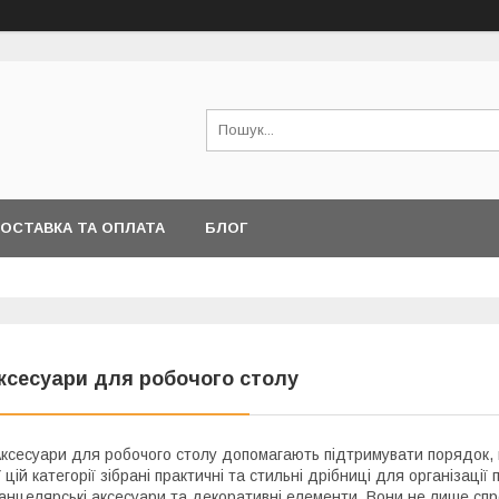
ОСТАВКА ТА ОПЛАТА
БЛОГ
ксесуари для робочого столу
ксесуари для робочого столу допомагають підтримувати порядок, к
 цій категорії зібрані практичні та стильні дрібниці для організації
анцелярські аксесуари та декоративні елементи. Вони не лише спр