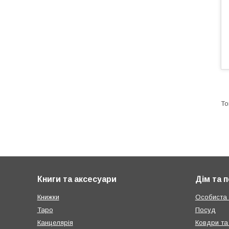
Книги та аксесуари
Дім та 
Книжки
Особиста г
Таро
Посуд
Канцелярія
Ковдри та