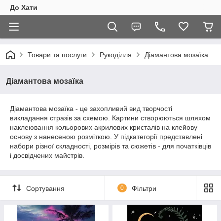
До Хати
Товари та послуги
Рукоділля
Діамантова мозаїка
Діамантова мозаїка
Діамантова мозаїка - це захопливий вид творчості
викладання стразів за схемою. Картини створюються шляхом
наклеювання кольорових акрилових кристалів на клейову
основу з нанесеною розміткою. У підкатегорії представлені
набори різної складності, розмірів та сюжетів - для початківців
і досвідчених майстрів.
Сортування
0
Фільтри