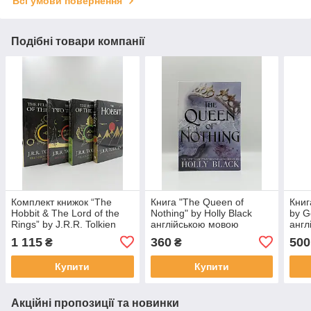
Всі умови повернення
Подібні товари компанії
Комплект книжок “The
Книга "The Queen of
Книг
Hobbit & The Lord of the
Nothing" by Holly Black
by G
Rings” by J.R.R. Tolkien
англійською мовою
англ
англійською мовою
1 115
360
500
₴
₴
Купити
Купити
Акційні пропозиції та новинки