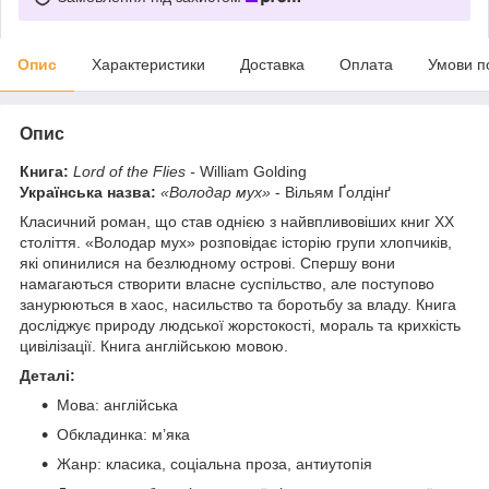
Опис
Характеристики
Доставка
Оплата
Умови п
Опис
Книга:
Lord of the Flies -
William Golding
Українська назва:
«Володар мух»
- Вільям Ґолдінґ
Класичний роман, що став однією з найвпливовіших книг ХХ
століття. «Володар мух» розповідає історію групи хлопчиків,
які опинилися на безлюдному острові. Спершу вони
намагаються створити власне суспільство, але поступово
занурюються в хаос, насильство та боротьбу за владу. Книга
досліджує природу людської жорстокості, мораль та крихкість
цивілізації. Книга англійською мовою.
Деталі:
Мова: англійська
Обкладинка: м’яка
Жанр: класика, соціальна проза, антиутопія