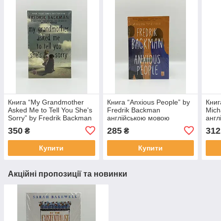
Книга “My Grandmother
Книга “Anxious People” by
Книг
Asked Me to Tell You She's
Fredrik Backman
Mich
Sorry” by Fredrik Backman
англійською мовою
англ
англійською мовою
350
285
312
₴
₴
Купити
Купити
Акційні пропозиції та новинки