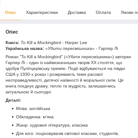
Опис
Характеристики
Доставка
Оплата
Умови п
Опис
Книга:
To Kill a Mockingbird -
Harper Lee
Українська назва:
«Убити пересмішника»
- Гарпер Лі
Роман "To Kill a Mockingbird" («Убити пересмішника») авторки
Гарпер Лі - один із найвизначніших творів ХХ століття, що
здобув Пулітцерівську премію. Події відбуваються на півдні
США у 1930-х роках і розкривають теми расової
несправедливості, дитячої наївності й моральної сили. Ця
книга поєднує драму, тепло та мудрість, залишаючись
актуальною й сьогодні.
Деталі:
Мова: англійська
Обкладинка: м’яка
Жанр: художня література, класика
Для кого: поціновувачів світової класики, студентів,