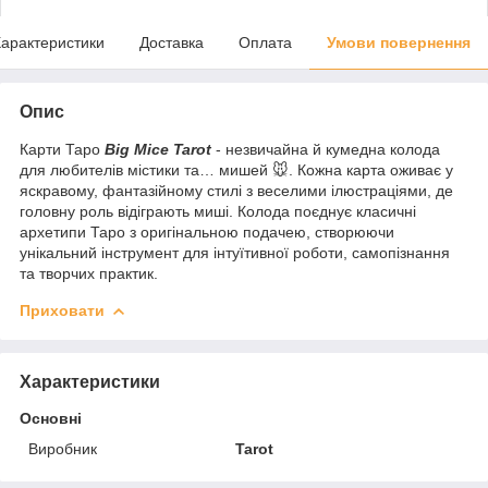
арактеристики
Доставка
Оплата
Умови повернення
Опис
Карти Таро
Big Mice Tarot
- незвичайна й кумедна колода
для любителів містики та… мишей 🐭. Кожна карта оживає у
яскравому, фантазійному стилі з веселими ілюстраціями, де
головну роль відіграють миші. Колода поєднує класичні
архетипи Таро з оригінальною подачею, створюючи
унікальний інструмент для інтуїтивної роботи, самопізнання
та творчих практик.
Приховати
Характеристики
Основні
Виробник
Tarot