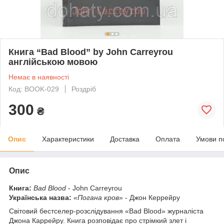
Книга “Bad Blood” by John Carreyrou
англійською мовою
Немає в наявності
Код: BOOK-029
Роздріб
300
₴
Опис
Характеристики
Доставка
Оплата
Умови п
Опис
Книга:
Bad Blood
- John Carreyrou
Українська назва:
«Погана кров»
- Джон Керрейру
Світовий бестселер-розслідування «Bad Blood» журналіста
Джона Каррейру. Книга розповідає про стрімкий злет і