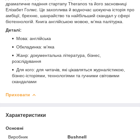
драматичне падіння стартапу Theranos та його засновниці
Елізабет Голмс. Це захоплива й водночас шокуюча історія про
амбіції, брехню, шахрайство та найбільший скандал у сфері
біотехнологій. Книга англійською мовою, м’яка палітурка.
Деталі:
Мова: англійська
Обкладинка: м’яка
Жанр: документальна література, бізнес,
розслідування
Для кого: для читачів, які цікавляться журналістикою,
бізнес-історіями, технологіями та гучними світовими
скандалами
Приховати
Характеристики
Основні
Виробник
Bushnell