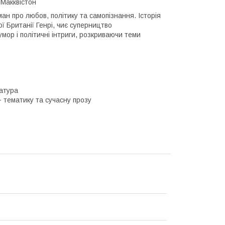
 Макквістон
ман про любов, політику та самопізнання. Історія
 Британії Генрі, чиє суперництво
мор і політичні інтриги, розкриваючи теми
ратура
+ тематику та сучасну прозу