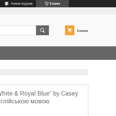
Немає відгуків,
Кошик
Кошик
White & Royal Blue” by Casey
нглійською мовою