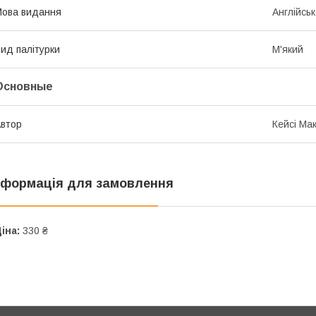
ова видання
Англійсь
ид палітурки
М'який
Основные
втор
Кейсі Мак
нформація для замовлення
іна:
330 ₴