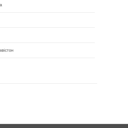
ка
квістон