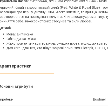
країнська назва:
«Червоний, білий та королівський синій»
- Кейсі
ервоний, білий та королівський синій (Red, White & Royal Blue) - ро
озповідає про першу дитину США, Алекс Флемінг, та принца Великої
еретворюється на несподівані почуття. Книга поєднує романтику, гу
рийняття себе, міжособистісних стосунків та сили любові.
еталі:
Мова: англійська
Обкладинка: м’яка
Жанр: романтична література, сучасна проза, молодіжна літе
Для кого: для тих, хто цінує яскраві романтичні історії, LGBTQ
арактеристики
Основні атрибути
иробник
Bushnell