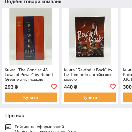
Подібні товари компанії
Книга "The Concise 48
Книга “Rewind It Back” by
Книг
Laws of Power" by Robert
Liz Tomforde англійською
Phil
Greene англійською
мовою
J.K.
мовою
мов
293
440
300
₴
₴
Купити
Купити
Про нас
Рейтинг не сформований
Менше 5 відгуків за останній рік