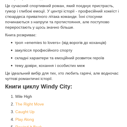
Це сучасний спортивний роман, який поєднує пристрасть,
гумор і глибокі емоції. У центрі історії - професійний хокеїст і
стюардеса приватного літака команди. Їхні стосунки
починаються з напруги та протистояння, але поступово
переростають у щось значно більше.
Книга розкриває:
троп «enemies to lovers» (від ворогів до коханців)
закулісся професійного спорту
складні характери та емоційний розвиток героїв
тему довіри, кохання і особистих меж
Це ідеальний вибір для тих, хто любить гарячі, але водночас
чуттєві романтичні історії.
Книги циклу Windy City:
Mile High
The Right Move
Caught Up
Play Along