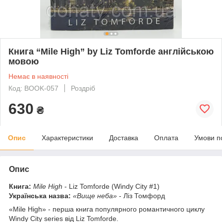
Книга “Mile High” by Liz Tomforde англійською
мовою
Немає в наявності
Код: BOOK-057
Роздріб
630
₴
Опис
Характеристики
Доставка
Оплата
Умови п
Опис
Книга:
Mile High
- Liz Tomforde (Windy City #1)
Українська назва:
«Вище неба»
- Ліз Томфорд
«Mile High» - перша книга популярного романтичного циклу
Windy City series від Liz Tomforde.