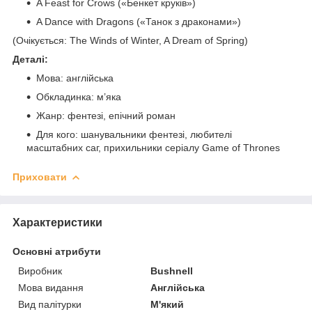
A Feast for Crows («Бенкет круків»)
A Dance with Dragons («Танок з драконами»)
(Очікується: The Winds of Winter, A Dream of Spring)
Деталі:
Мова: англійська
Обкладинка: м’яка
Жанр: фентезі, епічний роман
Для кого: шанувальники фентезі, любителі
масштабних саг, прихильники серіалу Game of Thrones
Приховати
Характеристики
Основні атрибути
Виробник
Bushnell
Мова видання
Англійська
Вид палітурки
М'який