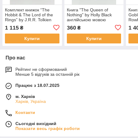
Комплект книжок “The
Книга "The Queen of
Книг
Hobbit & The Lord of the
Nothing" by Holly Black
Goble
Rings” by J.R.R. Tolkien
англійською мовою
Rowl
англійською мовою
мово
1 115
360
1 4
₴
₴
вида
Купити
Купити
Про нас
Рейтинг не сформований
Менше 5 відгуків за останній рік
Працює з 18.07.2025
м. Харків
Харків, Україна
Контакти
Сьогодні вихідний
Показати весь графік роботи