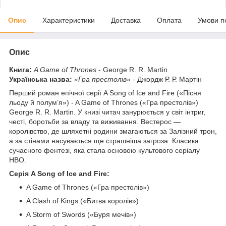
Опис
Характеристики
Доставка
Оплата
Умови п
Опис
Книга:
A Game of Thrones
- George R. R. Martin
Українська назва:
«Гра престолів»
- Джордж Р. Р. Мартін
Перший роман епічної серії A Song of Ice and Fire («Пісня
льоду й полум’я») - A Game of Thrones («Гра престолів»)
George R. R. Martin. У книзі читач занурюється у світ інтриг,
честі, боротьби за владу та виживання. Вестерос —
королівство, де шляхетні родини змагаються за Залізний трон,
а за стінами насувається ще страшніша загроза. Класика
сучасного фентезі, яка стала основою культового серіалу
HBO.
Серія A Song of Ice and Fire:
A Game of Thrones («Гра престолів»)
A Clash of Kings («Битва королів»)
A Storm of Swords («Буря мечів»)