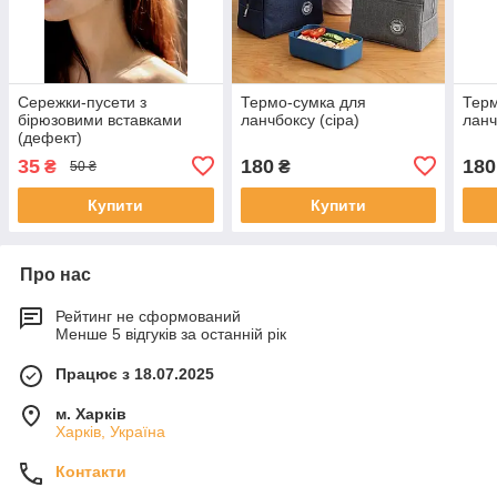
Сережки-пусети з
Термо-сумка для
Терм
бірюзовими вставками
ланчбоксу (сіра)
ланч
(дефект)
35
180
180
₴
₴
50 ₴
Купити
Купити
Про нас
Рейтинг не сформований
Менше 5 відгуків за останній рік
Працює з 18.07.2025
м. Харків
Харків, Україна
Контакти