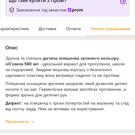
Що таке купити з Пром?
Замовлення під захистом
арактеристики
Доставка
Оплата
Умови повернення
Опис
Зручна та стильна
дитяча пляшечка зеленого кольору
об’ємом 580 мл
- ідеальний варіант для прогулянок, школи
чи подорожей. Завдяки міцному корпусу з безпечного
харчового пластику вона витримує падіння та не протікає.
Пляшечка оснащена зручним шнурком, який дозволяє дитині
носити її на шиї. Герметична кришка запобігає протіканню, а
форма зручна для дитячих рук.
Дефект:
на пляшечці є трохи потертостей на малюнку та слід
від скотчу ззаду. Ніяк не впливає на користування.
Приховати