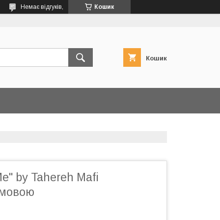
Немає відгуків,
Кошик
Кошик
Me" by Tahereh Mafi
 мовою