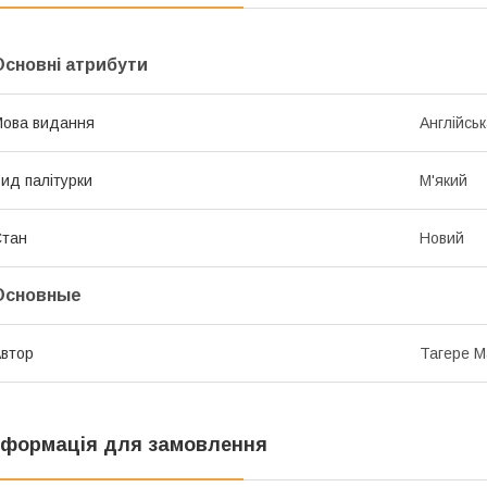
Основні атрибути
ова видання
Англійсь
ид палітурки
М'який
Стан
Новий
Основные
втор
Тагере М
нформація для замовлення