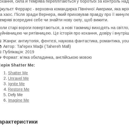
охання, сила й темрява переплітаються у боротьбі за контроль на
жульєт Феррарс - верховна командирка Північної Америки, яка мрія
а хаос. Після зради Вернера, який приховував правду про її мину
емряві всередині себе чи знайти нову силу, щоб вижити.
оли старі вороги повертаються, а нові таємниці виходять на світло
уйнівницею чи рятівницею. Це історія про кохання, довіру і внутрі
 Жанри: антиутопія, фентезі, наукова фантастика, романтика, you
 Автор: Таґерех Мафі (Tahereh Mafi)
 Публікація: 2019
 Формат: м’яка обкладинка, англійською мовою
Серія
Shatter Me:
Shatter Me
Unravel Me
Ignite Me
Restore Me
Defy Me
Imagine Me
арактеристики