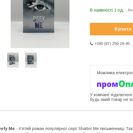
В наявності 1 од.
Ко
Купити
+380 (67) 250-28-45
У компанії підключені
будь-який товар не п
Defy Me
- п’ятий роман популярної серії Shatter Me письменниці Тах