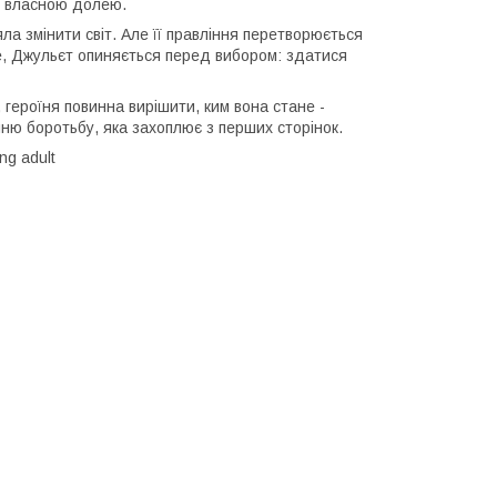
д власною долею.
ла змінити світ. Але її правління перетворюється
ле, Джульєт опиняється перед вибором: здатися
, героїня повинна вирішити, ким вона стане -
шню боротьбу, яка захоплює з перших сторінок.
ng adult