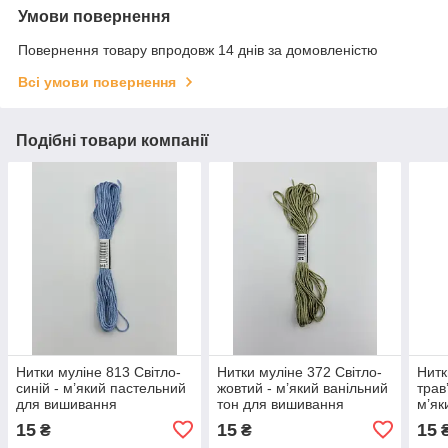
Умови повернення
Повернення товару впродовж 14 днів за домовленістю
Всі умови повернення
Подібні товари компанії
Нитки муліне 813 Світло-
Нитки муліне 372 Світло-
Нитк
синій - м’який пастельний
жовтий - м’який ванільний
трав
для вишивання
тон для вишивання
м’як
виш
15
15
15
₴
₴