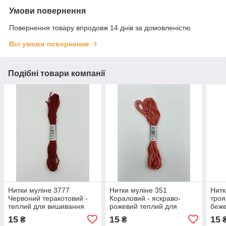
Умови повернення
Повернення товару впродовж 14 днів за домовленістю
Всі умови повернення
Подібні товари компанії
Нитки муліне 3777
Нитки муліне 351
Нитк
Червоний теракотовий -
Кораловий - яскраво-
троя
теплий для вишивання
рожевий теплий для
беже
вишивання
15
15
15
₴
₴