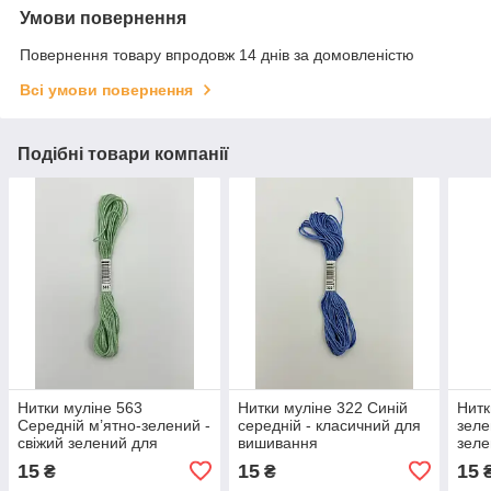
Умови повернення
Повернення товару впродовж 14 днів за домовленістю
Всі умови повернення
Подібні товари компанії
Нитки муліне 563
Нитки муліне 322 Синій
Нитк
Середній м’ятно-зелений -
середній - класичний для
зеле
свіжий зелений для
вишивання
зеле
вишивання
виш
15
15
15
₴
₴