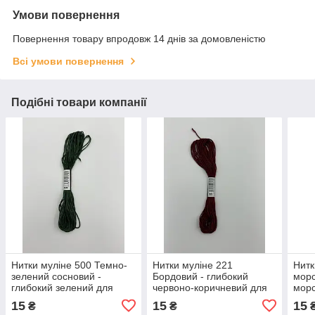
Умови повернення
Повернення товару впродовж 14 днів за домовленістю
Всі умови повернення
Подібні товари компанії
Нитки муліне 500 Темно-
Нитки муліне 221
Нитк
зелений сосновий -
Бордовий - глибокий
морс
глибокий зелений для
червоно-коричневий для
морс
вишивання
вишивання
виш
15
15
15
₴
₴