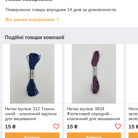
Повернення товару впродовж 14 днів за домовленістю
Всі умови повернення
Подібні товари компанії
Нитки муліне 312 Темно-
Нитки муліне 3834
Нитк
синій - класичний відтінок
Фіолетовий середній -
зеле
для вишивання
класичний для вишивання
зеле
виш
15
15
15
₴
₴
Купити
Купити