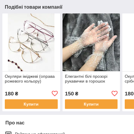
Подібні товари компанії
Окуляри іміджеві (оправа
Елегантні білі прозорі
Окул
рожевого кольору)
рукавички в горошок
сріб
180
150
180
₴
₴
Купити
Купити
Про нас
Рейтинг не сформований