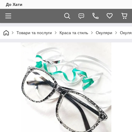
До Хати
Товари та послуги
Краса та стиль
Окуляри
Окуляр