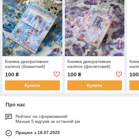
Книжка декоративних
Книжка декоративних
Книж
наліпок (блакитний)
наліпок (фіолетовий)
налі
100
100
100
₴
₴
Купити
Купити
Про нас
Рейтинг не сформований
Менше 5 відгуків за останній рік
Працює з 18.07.2025