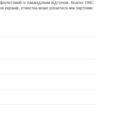
ий фіолетовий із лавандовим підтоном. Аналог DMC
я екранів, етикетка може різнитися між партіями.