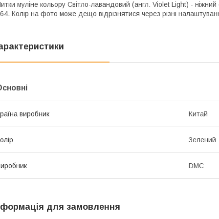
итки муліне кольору Світло-лавандовий (англ. Violet Light) - ніжн
64. Колір на фото може дещо відрізнятися через різні налаштуванн
арактеристики
Основні
раїна виробник
Китай
олір
Зелений
иробник
DMC
нформація для замовлення