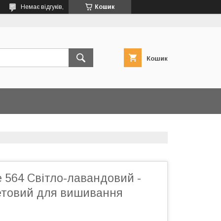
Немає відгуків,
Кошик
Кошик
 564 Світло-лавандовий -
етовий для вишивання