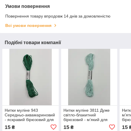
Умови повернення
Повернення товару впродовж 14 днів за домовленістю
Всі умови повернення
Подібні товари компанії
Нитки муліне 943
Нитки муліне 3811 Дуже
Нитк
Середньо-аквамариновий
світло-блакитний
м’ят
- яскравий бірюзовий для
бірюзовий - м’який для
бірю
вишивання
вишивання
15
15
15
₴
₴