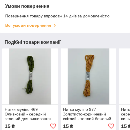
Умови повернення
Повернення товару впродовж 14 днів за домовленістю
Всі умови повернення
Подібні товари компанії
Нитки муліне 469
Нитки муліне 977
Нитк
Оливковий - середній
Золотисто-коричневий
сере
зелений для вишивання
світлий - теплий бежевий
виш
для вишивання
15
15
15
₴
₴