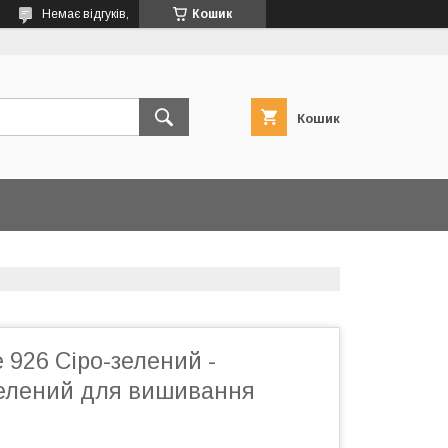
Немає відгуків,
Кошик
Кошик
 926 Сіро-зелений -
елений для вишивання