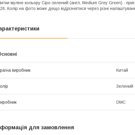
итки муліне кольору Сіро-зелений (англ. Medium Grey Green) - при
26. Колір на фото може дещо відрізнятися через різні налаштуванн
арактеристики
Основні
раїна виробник
Китай
олір
Зелений
иробник
DMC
нформація для замовлення