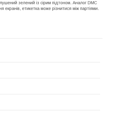
глушений зелений із сірим підтоном. Аналог DMC
я екранів, етикетка може різнитися між партіями.