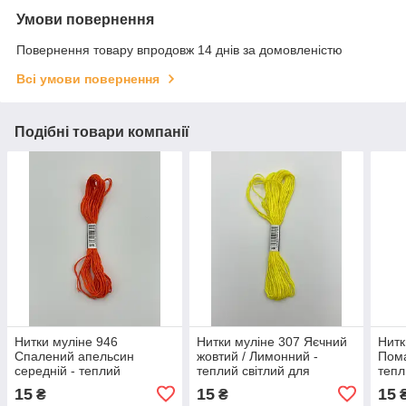
Умови повернення
Повернення товару впродовж 14 днів за домовленістю
Всі умови повернення
Подібні товари компанії
Нитки муліне 946
Нитки муліне 307 Яєчний
Нитк
Спалений апельсин
жовтий / Лимонний -
Пома
середній - теплий
теплий світлий для
тепл
оранжевий для
вишивання
15
15
15
₴
₴
вишивання