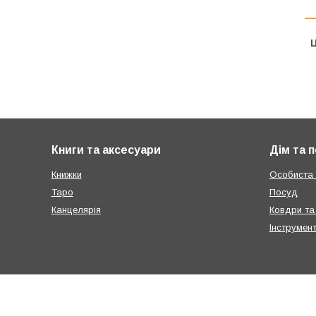
Ц
Книги та аксесуари
Дім та 
Книжки
Особиста г
Таро
Посуд
Канцелярія
Ковдри та
Інструмен