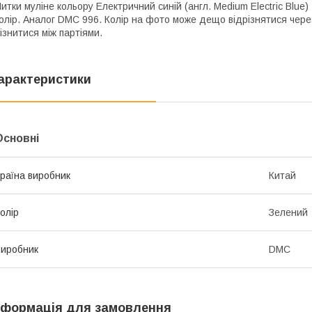
итки муліне кольору Електричний синій (англ. Medium Electric Blue)
олір. Аналог DMC 996. Колір на фото може дещо відрізнятися чере
ізнитися між партіями.
арактеристики
Основні
раїна виробник
Китай
олір
Зелений
иробник
DMC
нформація для замовлення