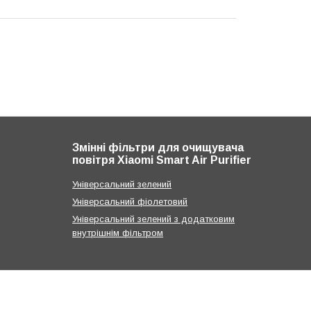
Змінні фільтри для очищувача
повітря Xiaomi Smart Air Purifier
Універсальний зелений
Універсальний фіолетовий
Універсальний зелений з додатковим
внутрішнім фільтром