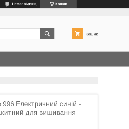
Немає відгуків,
Кошик
Кошик
 996 Електричний синій -
акитний для вишивання