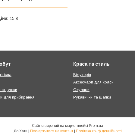
іна:
15 ₴
побут
Краса та стиль
ігієна
Біжутерія
Аксесуари для краси
 подушки
Окуляри
ти для прибирання
Рукавички та шапки
Сайт створений на маркетплейсі
Prom.ua
До Хати |
Поскаржитися на контент
|
Політика конфіденційності