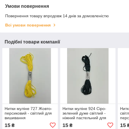
Умови повернення
Повернення товару впродовж 14 днів за домовленістю
Всі умови повернення
Подібні товари компанії
Нитки муліне 727 Жовто-
Нитки муліне 924 Сіро-
Нитк
персиковий - світлий для
зелений дуже світлий -
світ
вишивання
ніжний пастельний для
перс
вишивання
виш
15
15
15
₴
₴