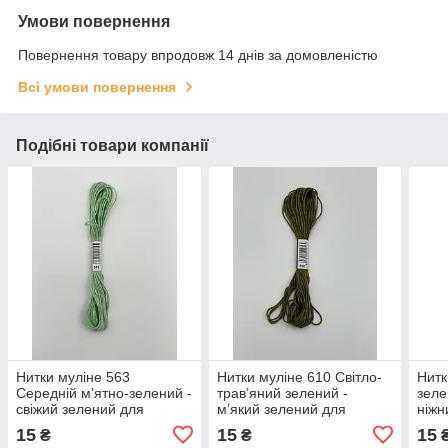
Умови повернення
Повернення товару впродовж 14 днів за домовленістю
Всі умови повернення
Подібні товари компанії
Нитки муліне 563
Нитки муліне 610 Світло-
Нитк
Середній м’ятно-зелений -
трав’яний зелений -
зеле
свіжий зелений для
м’який зелений для
ніжн
вишивання
вишивання
виш
15
15
15
₴
₴