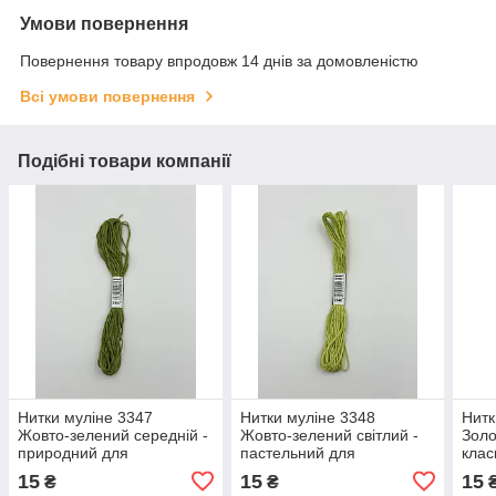
Умови повернення
Повернення товару впродовж 14 днів за домовленістю
Всі умови повернення
Подібні товари компанії
Нитки муліне 3347
Нитки муліне 3348
Нитк
Жовто‑зелений середній -
Жовто‑зелений світлий -
Золо
природний для
пастельний для
клас
вишивання
вишивання
15
15
15
₴
₴