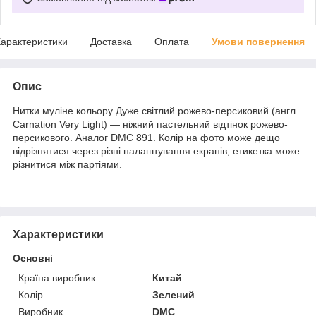
арактеристики
Доставка
Оплата
Умови повернення
Опис
Нитки муліне кольору Дуже світлий рожево-персиковий (англ.
Carnation Very Light) — ніжний пастельний відтінок рожево-
персикового. Аналог DMC 891. Колір на фото може дещо
відрізнятися через різні налаштування екранів, етикетка може
різнитися між партіями.
Характеристики
Основні
Країна виробник
Китай
Колір
Зелений
Виробник
DMC