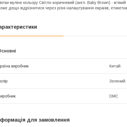
итки муліне кольору Світло-коричневий (англ. Baby Brown) - м’який
оже дещо відрізнятися через різні налаштування екранів, етикетка
арактеристики
Основні
раїна виробник
Китай
олір
Зелений
иробник
DMC
нформація для замовлення