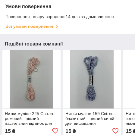
Умови повернення
Повернення товару впродовж 14 днів за домовленістю
Всі умови повернення
Подібні товари компанії
Нитки муліне 225 Світло-
Нитки муліне 159 Світло-
Нитк
рожевий - ніжний
блакитний - ніжний синій
зеле
пастельний відтінок для
для вишивання
ніжн
вишивання
виш
15
15
15
₴
₴