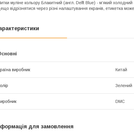
итки муліне кольору Блакитний (англ. Delft Blue) - м’який холодни
ещо відрізнятися через різні налаштування екранів, етикетка може
арактеристики
Основні
раїна виробник
Китай
олір
Зелений
иробник
DMC
нформація для замовлення