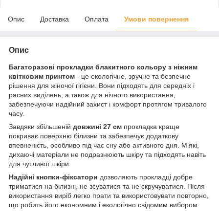
Опис
Доставка
Оплата
Умови повернення
Опис
Багаторазові прокладки блакитного кольору з ніжним
квітковим принтом
- це екологічне, зручне та безпечне
рішення для жіночої гігієни. Вони підходять для середніх і
рясних виділень, а також для нічного використання,
забезпечуючи надійний захист і комфорт протягом тривалого
часу.
Завдяки збільшеній
довжині 27 см
прокладка краще
покриває поверхню білизни та забезпечує додаткову
впевненість, особливо під час сну або активного дня. М’які,
дихаючі матеріали не подразнюють шкіру та підходять навіть
для чутливої шкіри.
Надійні кнопки-фіксатори
дозволяють прокладці добре
триматися на білизні, не зсуватися та не скручуватися. Після
використання виріб легко прати та використовувати повторно,
що робить його економним і екологічно свідомим вибором.