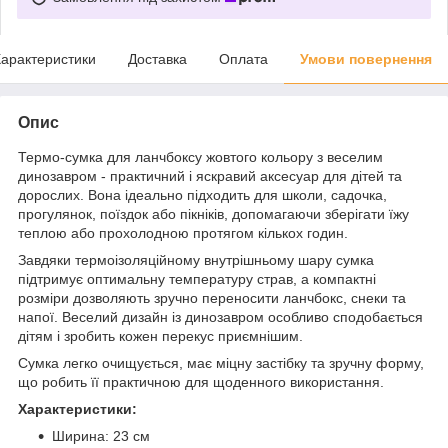
арактеристики
Доставка
Оплата
Умови повернення
Опис
Термо-сумка для ланчбоксу жовтого кольору з веселим
динозавром - практичний і яскравий аксесуар для дітей та
дорослих. Вона ідеально підходить для школи, садочка,
прогулянок, поїздок або пікніків, допомагаючи зберігати їжу
теплою або прохолодною протягом кількох годин.
Завдяки термоізоляційному внутрішньому шару сумка
підтримує оптимальну температуру страв, а компактні
розміри дозволяють зручно переносити ланчбокс, снеки та
напої. Веселий дизайн із динозавром особливо сподобається
дітям і зробить кожен перекус приємнішим.
Сумка легко очищується, має міцну застібку та зручну форму,
що робить її практичною для щоденного використання.
Характеристики:
Ширина: 23 см