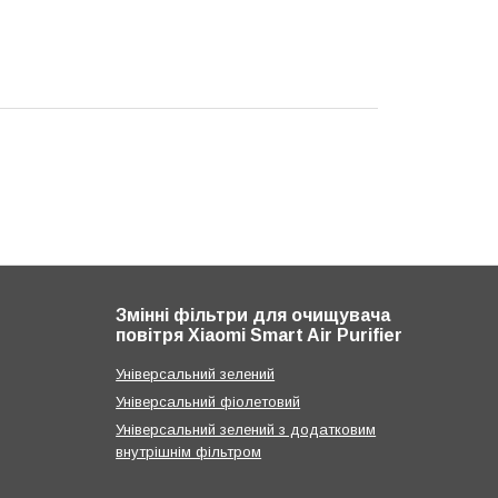
Змінні фільтри для очищувача
повітря Xiaomi Smart Air Purifier
Універсальний зелений
Універсальний фіолетовий
Універсальний зелений з додатковим
внутрішнім фільтром