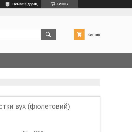
Немає відгуків,
Кошик
Кошик
стки вух (фіолетовий)