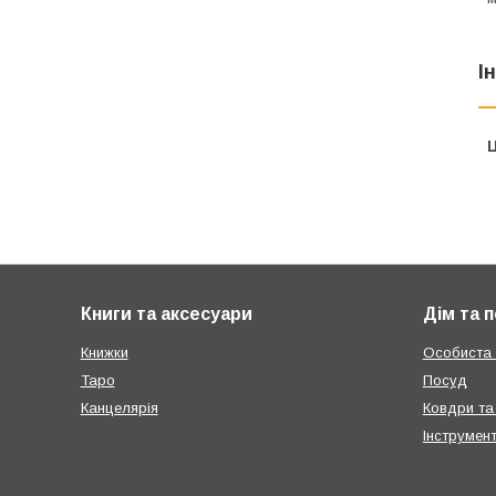
І
Ц
Книги та аксесуари
Дім та 
Книжки
Особиста г
Таро
Посуд
Канцелярія
Ковдри та
Інструмен