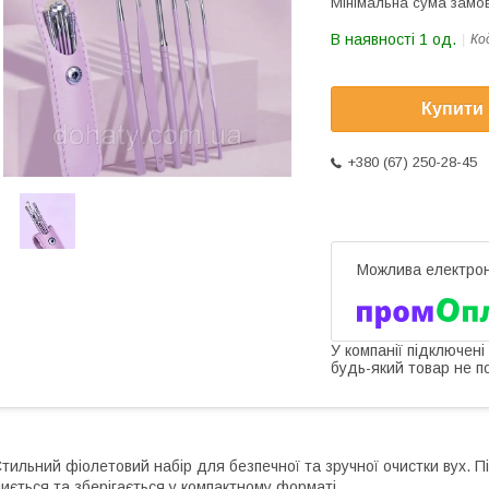
Мінімальна сума замов
В наявності 1 од.
Ко
Купити
+380 (67) 250-28-45
У компанії підключені
будь-який товар не п
тильний фіолетовий набір для безпечної та зручної очистки вух. 
иється та зберігається у компактному форматі.