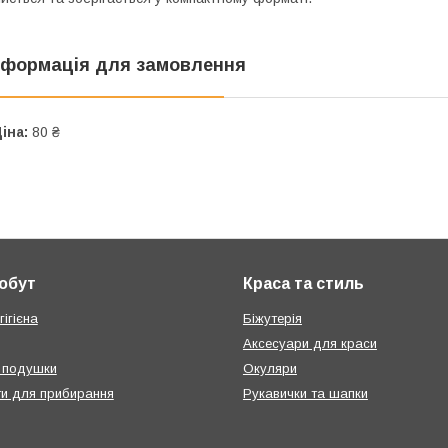
нформація для замовлення
іна:
80 ₴
побут
Краса та стиль
ігієна
Біжутерія
Аксесуари для краси
 подушки
Окуляри
ти для прибирання
Рукавички та шапки