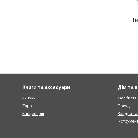
І
Ц
Книги та аксесуари
Дім та 
Книжки
Особиста г
Таро
Посуд
Канцелярія
Ковдри та
Інструмен