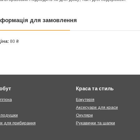
нформація для замовлення
іна:
80 ₴
побут
Краса та стиль
ігієна
Біжутерія
Аксесуари для краси
 подушки
Окуляри
ти для прибирання
Рукавички та шапки