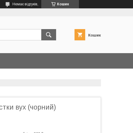
Немає відгуків,
Кошик
Кошик
стки вух (чорний)