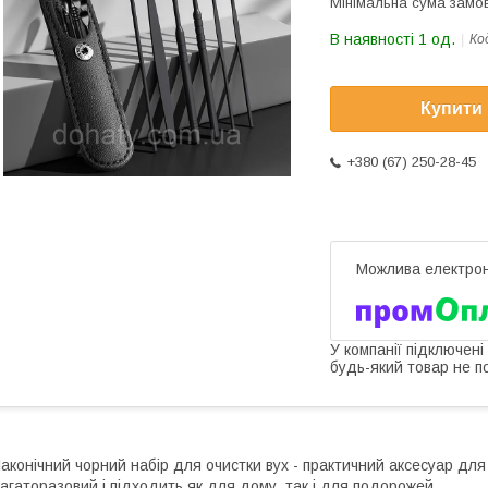
Мінімальна сума замов
В наявності 1 од.
Ко
Купити
+380 (67) 250-28-45
У компанії підключені
будь-який товар не п
аконічний чорний набір для очистки вух - практичний аксесуар для о
агаторазовий і підходить як для дому, так і для подорожей.