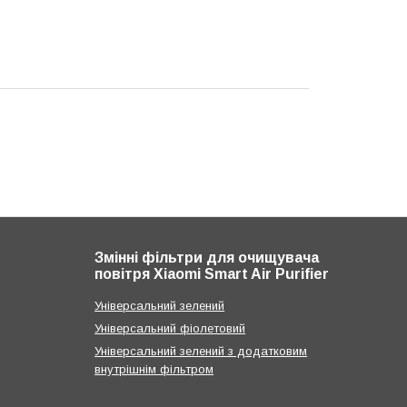
Змінні фільтри для очищувача
повітря Xiaomi Smart Air Purifier
Універсальний зелений
Універсальний фіолетовий
Універсальний зелений з додатковим
внутрішнім фільтром