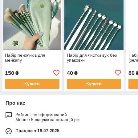
Набір пензликів для
Набір для чистки вух без
Набі
мейкапу
упаковки
(зел
150
40
80
₴
₴
Купити
Купити
Про нас
Рейтинг не сформований
Менше 5 відгуків за останній рік
Працює з 18.07.2025