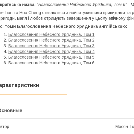
країнська назва:
"
Благословення Небесного Урядника, Том 6" - 
ie Lian та Hua Cheng стикаються з найпотужнішими привидами та р
ригоди, магія і любов отримують завершення у цьому епічному фін
Усі томи Благословення Небесного Урядника англійською:
Благословення Небесного Урядника, Том 1
Благословення Небесного Урядника, Том 2
Благословення Небесного Урядника, Том 3
Благословення Небесного Урядника, Том 4
Благословення Небесного Урядника, Том 5
Благословення Небесного Урядника, Том 6
арактеристики
Основные
втор
Мосян То