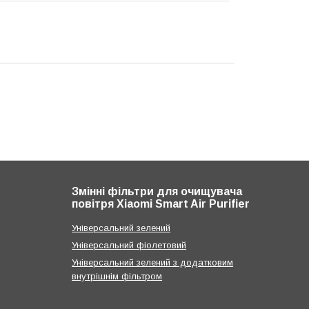
Змінні фільтри для очищувача
повітря Xiaomi Smart Air Purifier
Універсальний зелений
Універсальний фіолетовий
Універсальний зелений з додатковим
внутрішнім фільтром