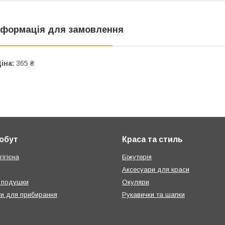
нформація для замовлення
іна:
365 ₴
побут
Краса та стиль
ігієна
Біжутерія
Аксесуари для краси
 подушки
Окуляри
ти для прибирання
Рукавички та шапки