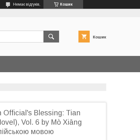
Немає відгуків,
Кошик
Кошик
Official's Blessing: Tian
ovel), Vol. 6 by Mò Xiāng
глійською мовою