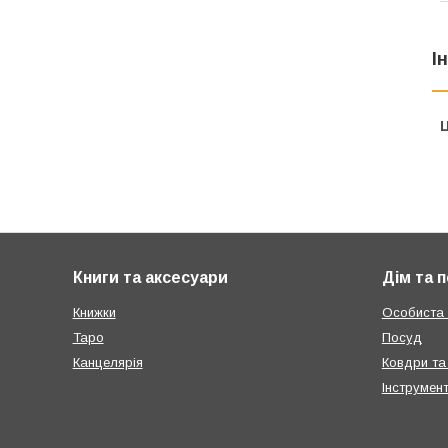
І
Ц
Книги та аксесуари
Дім та 
Книжки
Особиста г
Таро
Посуд
Канцелярія
Ковдри та
Інструмен