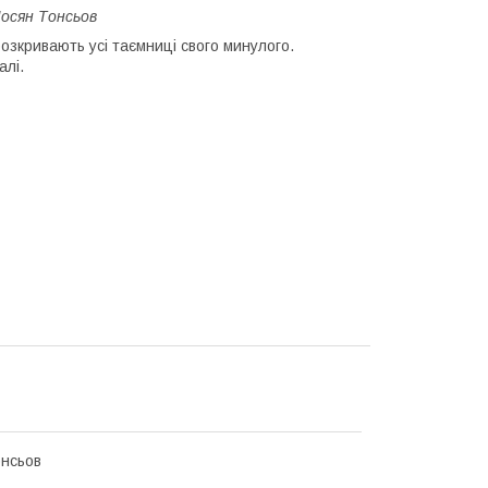
Мосян Тонсьов
озкривають усі таємниці свого минулого.
алі.
нсьов