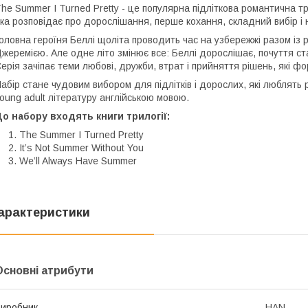
he Summer I Turned Pretty - це популярна підліткова романтична т
ка розповідає про дорослішання, перше кохання, складний вибір і не
оловна героїня Беллі щоліта проводить час на узбережжі разом із
жеремією. Але одне літо змінює все: Беллі дорослішає, почуття ст
ерія зачіпає теми любові, дружби, втрат і прийняття рішень, які ф
абір стане чудовим вибором для підлітків і дорослих, які люблять р
oung adult літературу англійською мовою.
о набору входять книги трилогії:
The Summer I Turned Pretty
It’s Not Summer Without You
We’ll Always Have Summer
арактеристики
Основні атрибути
иробник
HAN