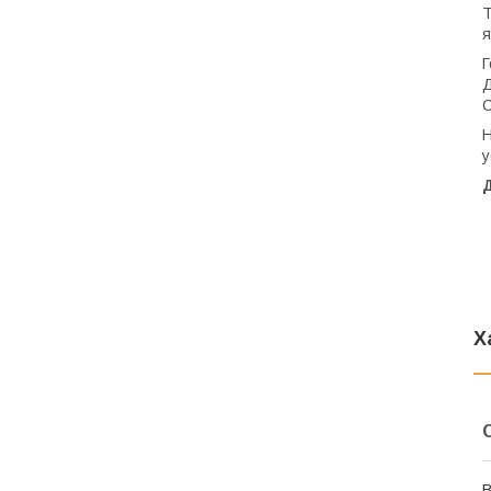
T
я
Г
Д
С
Н
y
Д
Х
В