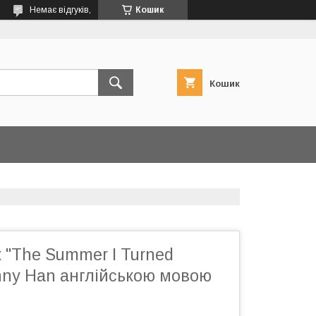
Немає відгуків,
Кошик
Кошик
 "The Summer I Turned
enny Han англійською мовою