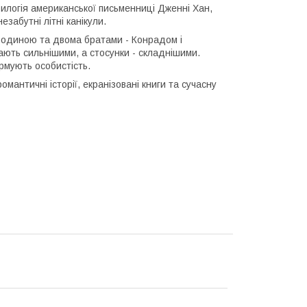
рилогія американської письменниці Дженні Хан,
забутні літні канікули.
 родиною та двома братами - Конрадом і
ають сильнішими, а стосунки - складнішими.
ормують особистість.
омантичні історії, екранізовані книги та сучасну