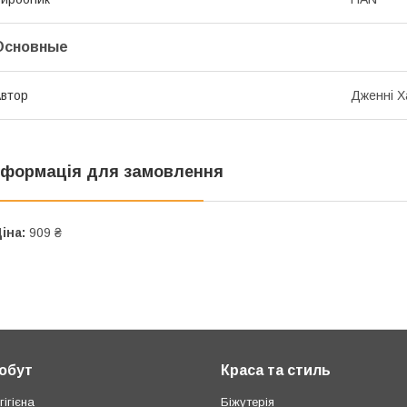
Основные
втор
Дженні Х
нформація для замовлення
іна:
909 ₴
побут
Краса та стиль
ігієна
Біжутерія