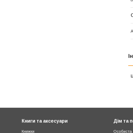
А
І
Ц
Книги та аксесуари
Дім та 
Книжки
Особиста г