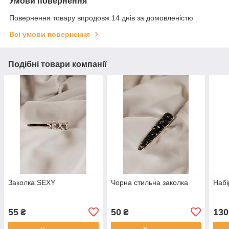
Умови повернення
Повернення товару впродовж 14 днів за домовленістю
Всі умови повернення
Подібні товари компанії
Заколка SEXY
Чорна стильна заколка
Набі
55
50
130
₴
₴