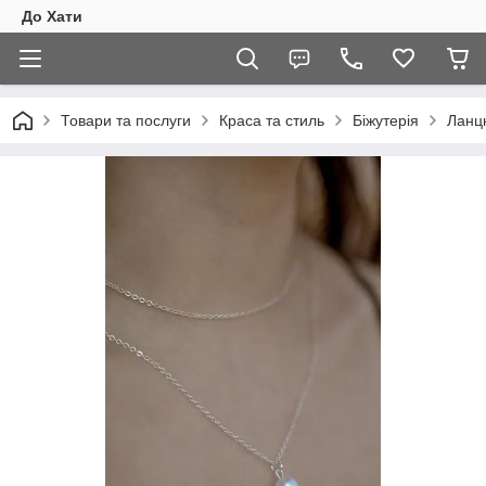
До Хати
Товари та послуги
Краса та стиль
Біжутерія
Ланц