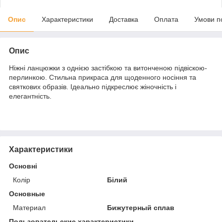
Опис
Характеристики
Доставка
Оплата
Умови п
Опис
Ніжні ланцюжки з однією застібкою та витонченою підвіскою-
перлинкою. Стильна прикраса для щоденного носіння та
святкових образів. Ідеально підкреслює жіночність і
елегантність.
Характеристики
Основні
Колір
Білий
Основные
Материал
Бижутерный сплав
Пользовательские характеристики