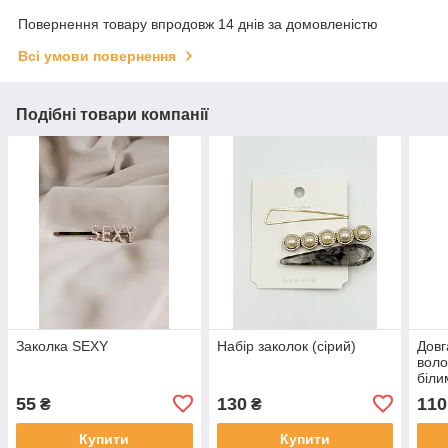
Повернення товару впродовж 14 днів за домовленістю
Всі умови повернення
Подібні товари компанії
Заколка SEXY
Набір заколок (сірий)
Довг
воло
біли
55
130
110
₴
₴
Купити
Купити