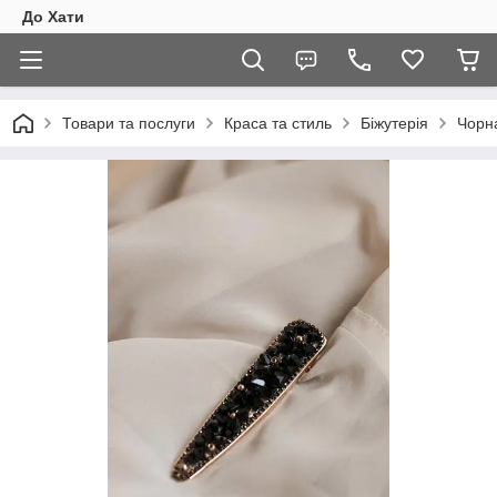
До Хати
Товари та послуги
Краса та стиль
Біжутерія
Чорна