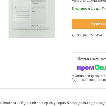
Мінімальна сума замов
В наявності 1 од.
Ко
Купити
+380 (67) 250-28-45
У компанії підключені
будь-який товар не п
інімалістичний денний планер A5 у чорно-білому дизайні для щоде