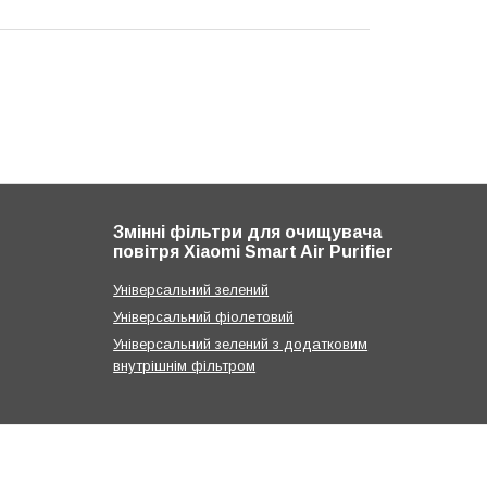
Змінні фільтри для очищувача
повітря Xiaomi Smart Air Purifier
Універсальний зелений
Універсальний фіолетовий
Універсальний зелений з додатковим
внутрішнім фільтром