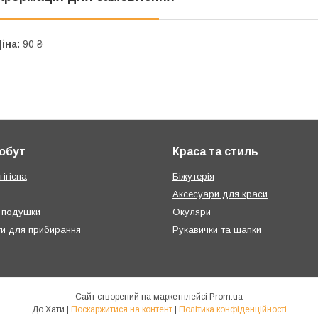
іна:
90 ₴
побут
Краса та стиль
ігієна
Біжутерія
Аксесуари для краси
 подушки
Окуляри
ти для прибирання
Рукавички та шапки
Сайт створений на маркетплейсі
Prom.ua
До Хати |
Поскаржитися на контент
|
Політика конфіденційності