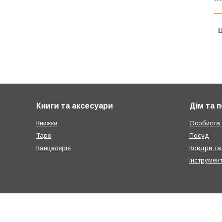
Ц
Книги та аксесуари
Дім та 
Книжки
Особиста г
Таро
Посуд
Канцелярія
Ковдри та
Інструмен