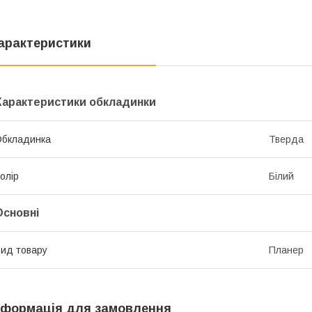
арактеристики
Характеристики обкладинки
Обкладинка
Тверда
олір
Білий
Основні
ид товару
Планер
нформація для замовлення