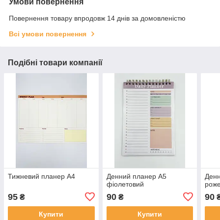
Умови повернення
Повернення товару впродовж 14 днів за домовленістю
Всі умови повернення
Подібні товари компанії
Тижневий планер А4
Денний планер А5
Денн
фіолетовий
рож
95
90
90
₴
₴
Купити
Купити