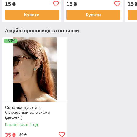
15
15
15
₴
₴
Купити
Купити
Акційні пропозиції та новинки
–30%
Сережки-пусети з
бірюзовими вставками
(дефект)
В наявності 3 од.
35
₴
50 ₴