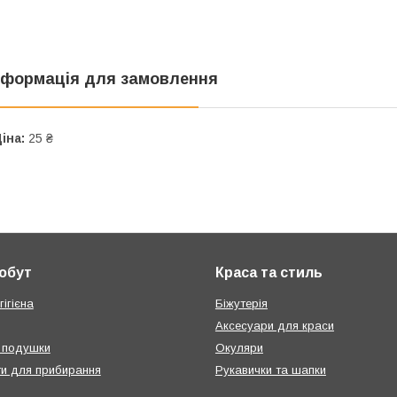
нформація для замовлення
іна:
25 ₴
побут
Краса та стиль
ігієна
Біжутерія
Аксесуари для краси
 подушки
Окуляри
ти для прибирання
Рукавички та шапки