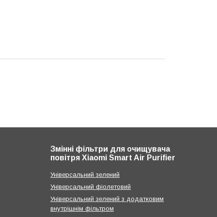
Змінні фільтри для очищувача
повітря Xiaomi Smart Air Purifier
Універсальний зелений
Універсальний фіолетовий
Універсальний зелений з додатковим
внутрішнім фільтром