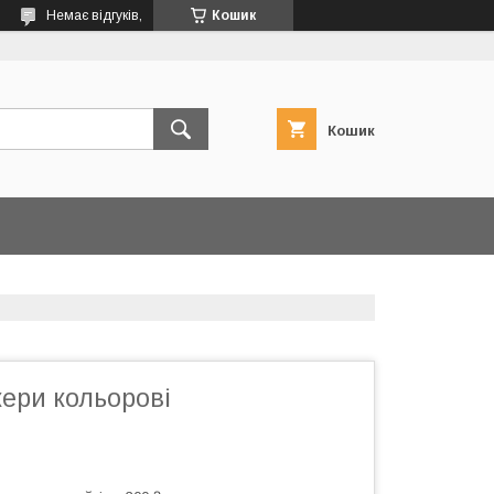
Немає відгуків,
Кошик
Кошик
кери кольорові