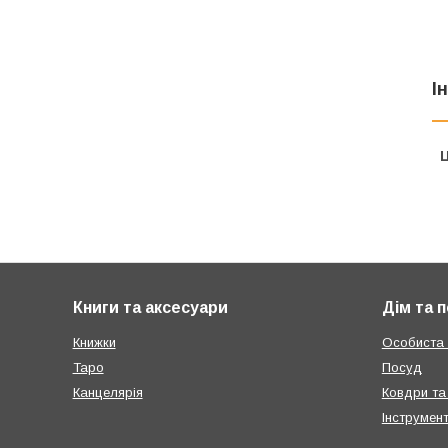
І
Ц
Книги та аксесуари
Дім та 
Книжки
Особиста г
Таро
Посуд
Канцелярія
Ковдри та
Інструмен