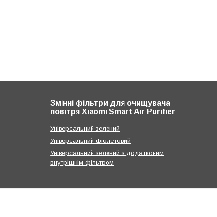
Змінні фільтри для очищувача
повітря Xiaomi Smart Air Purifier
Універсальний зелений
Універсальний фіолетовий
Універсальний зелений з додатковим
внутрішнім фільтром