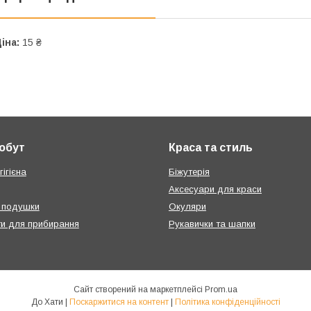
іна:
15 ₴
побут
Краса та стиль
ігієна
Біжутерія
Аксесуари для краси
 подушки
Окуляри
ти для прибирання
Рукавички та шапки
Сайт створений на маркетплейсі
Prom.ua
До Хати |
Поскаржитися на контент
|
Політика конфіденційності