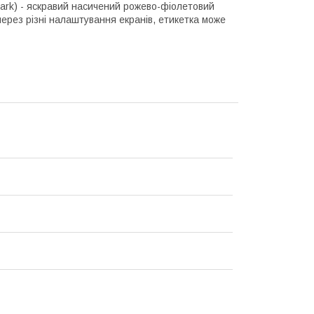
ark) - яскравий насичений рожево-фіолетовий
ерез різні налаштування екранів, етикетка може