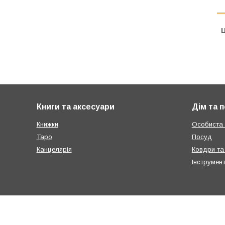
Ц
Книги та аксесуари
Дім та 
Книжки
Особиста г
Таро
Посуд
Канцелярія
Ковдри та
Інструмен