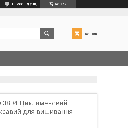
Немає відгуків,
Кошик
Кошик
е 3804 Цикламеновий
скравий для вишивання