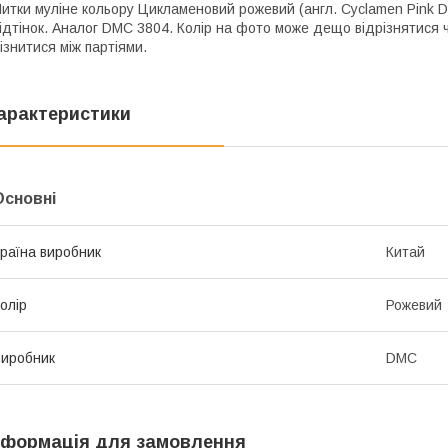
итки муліне кольору Цикламеновий рожевий (англ. Cyclamen Pink D
ідтінок. Аналог DMC 3804. Колір на фото може дещо відрізнятися ч
ізнитися між партіями.
арактеристики
Основні
раїна виробник
Китай
олір
Рожевий
иробник
DMC
нформація для замовлення