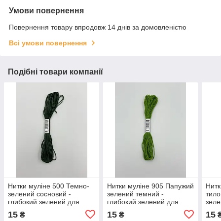
Умови повернення
Повернення товару впродовж 14 днів за домовленістю
Всі умови повернення
Подібні товари компанії
Нитки муліне 500 Темно-
Нитки муліне 905 Папужий
Нитк
зелений сосновий -
зелений темний -
тило
глибокий зелений для
глибокий зелений для
зеле
вишивання
вишивання
15
15
15
₴
₴