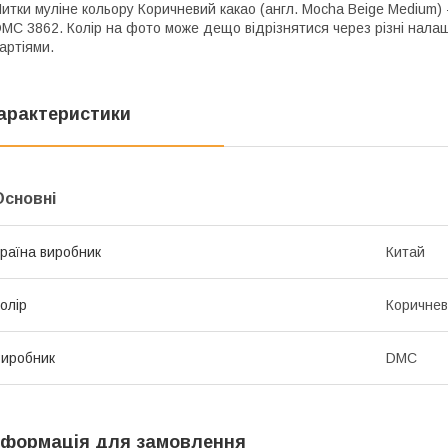
итки муліне кольору Коричневий какао (англ. Mocha Beige Medium) 
MC 3862. Колір на фото може дещо відрізнятися через різні налаш
артіями.
арактеристики
Основні
раїна виробник
Китай
олір
Коричне
иробник
DMC
нформація для замовлення