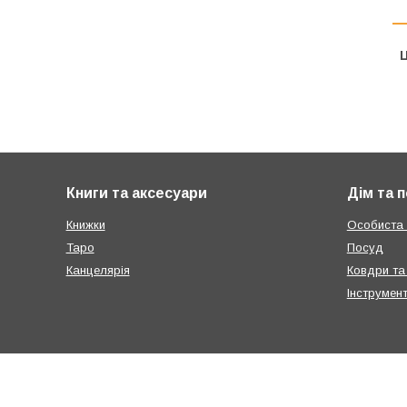
Ц
Книги та аксесуари
Дім та 
Книжки
Особиста г
Таро
Посуд
Канцелярія
Ковдри та
Інструмен