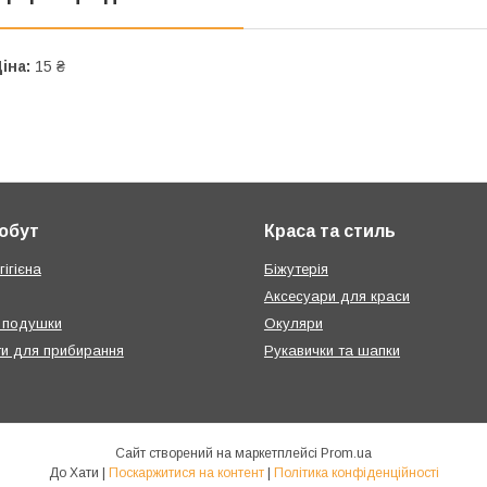
іна:
15 ₴
побут
Краса та стиль
ігієна
Біжутерія
Аксесуари для краси
 подушки
Окуляри
ти для прибирання
Рукавички та шапки
Сайт створений на маркетплейсі
Prom.ua
До Хати |
Поскаржитися на контент
|
Політика конфіденційності