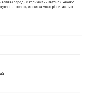
- теплий середній коричневий відтінок. Аналог
тування екранів, етикетка може різнитися між
вий