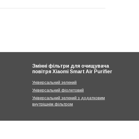
Змінні фільтри для очищувача
повітря Xiaomi Smart Air Purifier
Універсальний зелений
Універсальний фіолетовий
Універсальний зелений з додатковим
внутрішнім фільтром